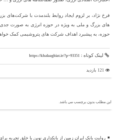
فرخ نژاد، بر لزوم ایجاد روابط بلندمدت با شرکت‌های بزرگ
های بزرگ و ملی به ویژه در حوزه انرژی به صورت جدی ت
حوزه، به پیشبرد اهداف شرکت های پتروشیمی کمک خواهد
لینک کوتاه :
https://khalaaghiat.ir/?p=93351
121 بازدید
برچسب ها
این مطلب بدون برچسب می باشد.
اخبار مرتبط
روایت بانک ایران زمین از بانکداری نوین با خلق تجربه برا