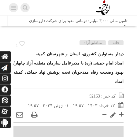
تامین مالی ۳,۰۰۰ میلیارد تومانی مفید برای شرکت داروسازی
دکتر عبیدی
شش وزیر کابینه پاکستان با حضور در سفارت ایران در اسلام
خانه
مناطق آزاد
1
آباد، با سید محمد اتابک وزیر صمت دیدار و گفتگو کردند
دیدار مسئولین کشوری، استان و شهرستان کمیته
امداد امام خمینی (ره) با مدیرعامل سازمان منطقه آزاد چابهار/
اتابک: ظرفیت های جدید همکاری‌های تجاری ایران و پاکستان با
محوریت بخش خصوصی فعال می‌شود
بهبود وضعیت رفاه مددجویان تحت پوشش نهاد حمایتی کمیته
در مسیر جا‌مانده‌ها، دل‌ها به کربلا رسیده است
امداد
وزیر صمت خواستار پیگیری کانتینرهای ایرانی در بندر کراچی
شد / تجارت ۱۰ میلیارد دلاری ایران و پاکستان
کد خبر : 92163
۱۲ خرداد ۱۴۰۳ - ۱۹:۵۷ - ۰۱ ژوئن ۲۰۲۴ - ۱۹:۵۷
هدیه ویژه همراهی اربعین شرکت مخابرات ایران؛ «نگارا»
ارتباط زائران را آسان‌تر می‌کند
زائران اربعین با کد ملی، خط تلفن ثابت رایگان با تلفن همراه