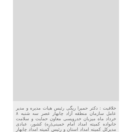
دریافت می‌کنند
غرفه‌های «نگارا» در مرزهای اربعین آماده خدمت‌رسانی به
زائران هستند
خلاقیت : دکتر حمیرا ریگی رئیس هیات مدیره و مدیر
عامل سازمان منطقه آزاد چابهار عصر سه شنبه ۸
خرداد ماه میزبان خدرویسی معاون حمایت و سلامت
خانواده کمیته امداد امام خمینی(ره) کشور، عبادی
مدیرکل کمیته امداد استان و رئیس کمیته امداد چابهار