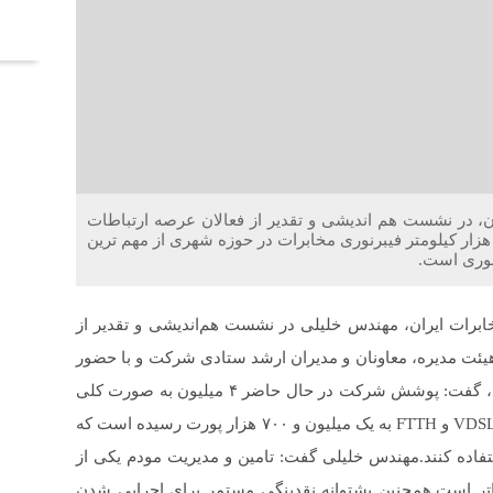
آخر
، در نشست هم اندیشی و تقدیر از فعالان عرصه ارتباطات
ظهار داشت: ۶۰۰ هزار ظرفیت اکتیو در حال نصب و ۶۳ هزار کیلومتر فیبرنوری مخابرات در حوزه شهری از مهم ترین
وری است.
ابرات ایران، مهندس خلیلی در نشست هم‌اندیشی و تقدیر از
یئت مدیره، معاونان و مدیران ارشد ستادی شرکت و با حضور
مجازی مدیران مخابرات مناطق سراسر کشور برگزار شد، گفت: پوشش شرکت در حال حاضر ۴ میلیون به صورت کلی
در سراسر کشور است.وی افزود: مجموع ظرفیت سازی VDSL و FTTH به یک میلیون و ۷۰۰ هزار پورت رسیده است که
ستفاده کنند.مهندس خلیلی گفت: تامین و مدیریت مودم یکی از
تر است.همچنین پشتوانه نقدینگی مستمر برای اجرایی شدن