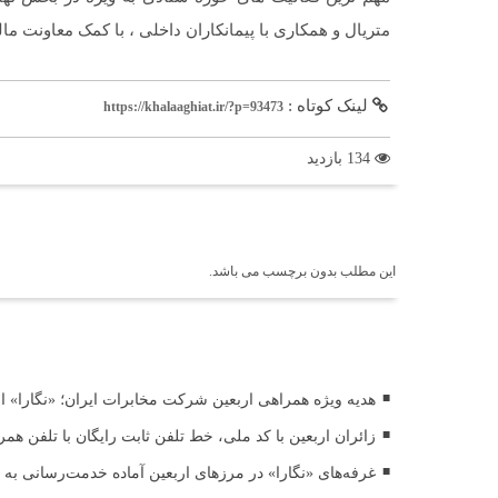
متریال و همکاری با پیمانکاران داخلی ، با کمک معاونت م
لینک کوتاه :
https://khalaaghiat.ir/?p=93473
134 بازدید
برچسب ها
این مطلب بدون برچسب می باشد.
اخبار مرتبط
هدیه ویژه همراهی اربعین شرکت مخابرات ایران؛ «نگارا» ارت
زائران اربعین با کد ملی، خط تلفن ثابت رایگان با تلفن همر
غرفه‌های «نگارا» در مرزهای اربعین آماده خدمت‌رسانی به ز