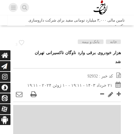
تامین مالی ۳,۰۰۰ میلیارد تومانی مفید برای شرکت داروسازی
دکتر عبیدی
شش وزیر کابینه پاکستان با حضور در سفارت ایران در اسلام
خانه
بانک و بیمه
3
آباد، با سید محمد اتابک وزیر صمت دیدار و گفتگو کردند
هزار خودروی برقی وارد ناوگان تاکسیرانی تهران
شد
اتابک: ظرفیت های جدید همکاری‌های تجاری ایران و پاکستان با
محوریت بخش خصوصی فعال می‌شود
کد خبر : 92932
در مسیر جا‌مانده‌ها، دل‌ها به کربلا رسیده است
۲۱ خرداد ۱۴۰۳ - ۱۹:۱۱ - ۱۰ ژوئن ۲۰۲۴ - ۱۹:۱۱
وزیر صمت خواستار پیگیری کانتینرهای ایرانی در بندر کراچی
شد / تجارت ۱۰ میلیارد دلاری ایران و پاکستان
هدیه ویژه همراهی اربعین شرکت مخابرات ایران؛ «نگارا»
ارتباط زائران را آسان‌تر می‌کند
زائران اربعین با کد ملی، خط تلفن ثابت رایگان با تلفن همراه