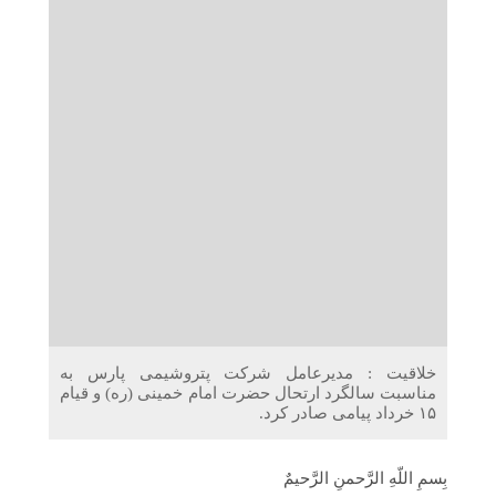
دریافت می‌کنند
غرفه‌های «نگارا» در مرزهای اربعین آماده خدمت‌رسانی به
زائران هستند
خلاقیت : مدیرعامل شرکت پتروشیمی پارس به
مناسبت سالگرد ارتحال حضرت امام خمینی (ره) و قیام
۱۵ خرداد پیامی صادر کرد.
بِسمِ اللّهِ الرَّحمنِ الرَّحیمٌ