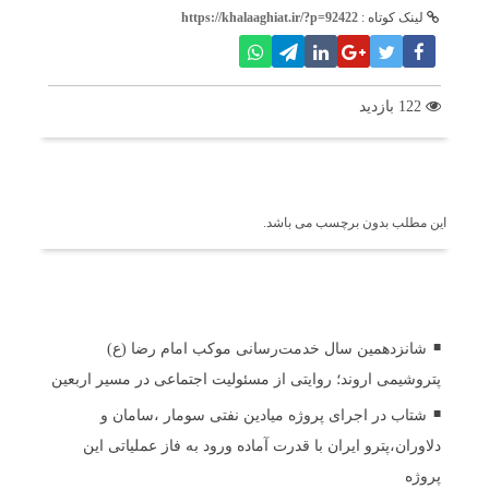
لینک کوتاه :
https://khalaaghiat.ir/?p=92422
122 بازدید
برچسب ها
این مطلب بدون برچسب می باشد.
اخبار مرتبط
شانزدهمین سال خدمت‌رسانی موکب امام رضا (ع)
پتروشیمی اروند؛ روایتی از مسئولیت اجتماعی در مسیر اربعین
شتاب در اجرای پروژه میادین نفتی سومار ،سامان و
دلاوران،پترو ایران با قدرت آماده ورود به فاز عملیاتی این
پروژه