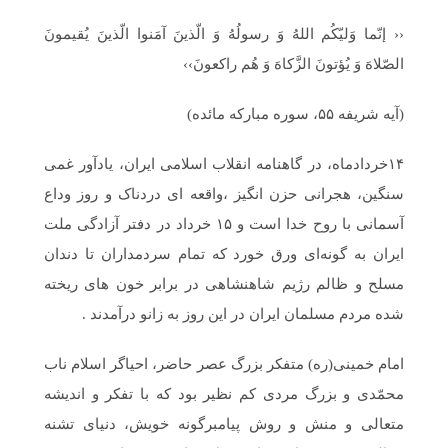
‹‹ إنّما وَلیّکُم اللهُ وَ رسولُهُ وَ الّذینَ آمَنوا الّذینَ یُقیمونَ
الصّلاهَ وَ یُؤتونَ الزَّکاهَ وَ هُم راکعونَ››
(آیه شریفه ۵۵، سوره مبارکه مائده)
۱۴خردادماه، در گاهنامه انقلاب اسلامی ایران، یادآور غمی
سنگین، هجرانی حزن انگیز ،واقعه ای دردناک و روز وداع
آسمانی با روح خدا است و ۱۵ خرداد در دفتر آزادگی ملت
ایران به گونه‌ای ورق خورد که تمام سردمداران تا دندان
مسلح و ظالم رژیم شاهنشاهی در برابر خون های ریخته
شده مردم مسلمان ایران در این روز به زانو درآمدند .
امام خمینی(ره) متفکر بزرگ عصر حاضر، احیاگر اسلام ناب
محمّدی و بزرگ مردی کم نظیر بود که با تفکر و اندیشه
متعالی و منش و روش پیامبرگونه خویش، دنیای تشنه