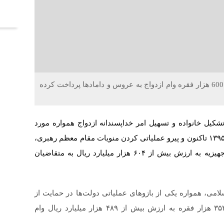
آخر
خلاقیت : بانک صادرات ایران در 8 سال گذشته، بیش از 600 هزار فقره وام ازدواج به عروس و دامادها پرداخت کرده
کیل خانواده و تسهیل امر خداپسندانه ازدواج همواره مورد
توجه بانک صادرات ایران بوده به نحوی که از ابتدای سال ۱۳۹۵ تاکنون و پیرو عملیاتی کردن منویات مقام معظم رهبری،
بیش از ۶۰۰ هزار فقره وام قرض‌الحسنه ازدواج و تهیه جهیزیه به ارزش بیش از ۶۰۴ هزار میلیارد ریال به متقاضیان
امی، همواره یکی از بازوهای عملیاتی دولت‌ها در حمایت از
امر ازدواج بوده و از ابتدای دولت سیزدهم، نزدیک به ۳۵۳ هزار فقره به ارزش بیش از ۴۸۹ هزار میلیارد ریال وام