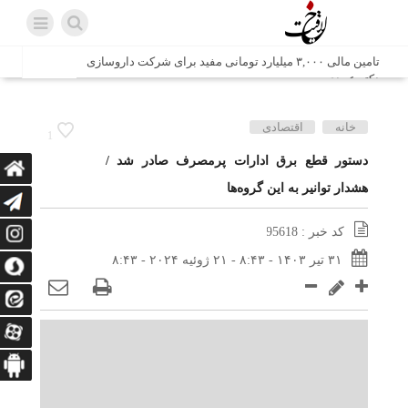
تامین مالی ۳,۰۰۰ میلیارد تومانی مفید برای شرکت داروسازی
دکتر عبیدی
شش وزیر کابینه پاکستان با حضور در سفارت ایران در اسلام
خانه
اقتصادی
1
آباد، با سید محمد اتابک وزیر صمت دیدار و گفتگو کردند
دستور قطع برق ادارات پرمصرف صادر شد /
هشدار توانیر به این گروه‌ها
اتابک: ظرفیت های جدید همکاری‌های تجاری ایران و پاکستان با
محوریت بخش خصوصی فعال می‌شود
کد خبر : 95618
در مسیر جا‌مانده‌ها، دل‌ها به کربلا رسیده است
۳۱ تیر ۱۴۰۳ - ۸:۴۳ - ۲۱ ژوئیه ۲۰۲۴ - ۸:۴۳
وزیر صمت خواستار پیگیری کانتینرهای ایرانی در بندر کراچی
شد / تجارت ۱۰ میلیارد دلاری ایران و پاکستان
هدیه ویژه همراهی اربعین شرکت مخابرات ایران؛ «نگارا»
ارتباط زائران را آسان‌تر می‌کند
زائران اربعین با کد ملی، خط تلفن ثابت رایگان با تلفن همراه