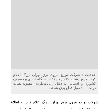
دریافت می‌کنند
غرفه‌های «نگارا» در مرزهای اربعین آماده خدمت‌رسانی به
زائران هستند
خلاقیت : شرکت توزیع نیروی برق تهران بزرگ اعلام
کرد: امروز (شنبه ۳۰ تیرماه) ۵۴ دستگاه اداری پرمصرف
کشوری و استانی به دلیل رعایت‌نکردن مصوبه هیات
دولت، مشمول قطع برق شدند.
شرکت توزیع نیروی برق تهران بزرگ اعلام کرد: به اطلاع