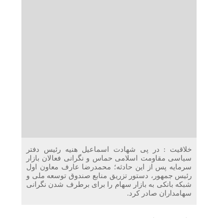
دریافت می‌کنند
غرفه‌های «نگارا» در مرزهای اربعین آماده خدمت‌رسانی به
زائران هستند
خلاقیت : در پی شهادت اسماعیل هنیه رئیس دفتر
سیاسی مقاومت اسلامی حماس و نگرانی فعالان بازار
سرمایه پس از این حادثه؛ محمدرضا عارف معاون اول
رئیس جمهور، دستور تزریق منابع صندوق توسعه ملی و
شبکه بانکی به بازار سهام را برای برطرف شدن نگرانی
سهامداران صادر کرد.