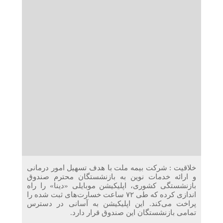
دریافت می‌کنند
غرفه‌های «نگارا» در مرزهای اربعین آماده خدمت‌رسانی به
زائران هستند
خلاقیت : شرکت بیمه ملت با هدف تسهیل امور درمانی
و ارائه خدمات نوین به بازنشستگان محترم صندوق
بازنشستگی کشوری، اپلیکیشن موبایلی «دینا» را راه
اندازی کرده که طی ۷۲ ساعت خسارت‌های ثبت شده را
پراخت می‌کند. این اپلیکیشن به آسانی در دسترس
تمامی بازنشستگان این صندوق قرار دارد.