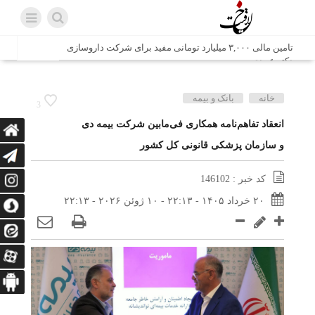
تامین مالی ۳,۰۰۰ میلیارد تومانی مفید برای شرکت داروسازی
دکتر عبیدی
شش وزیر کابینه پاکستان با حضور در سفارت ایران در اسلام
خانه
بانک و بیمه
3
آباد، با سید محمد اتابک وزیر صمت دیدار و گفتگو کردند
انعقاد تفاهم‌نامه همکاری فی‌مابین شرکت بیمه دی
و سازمان پزشکی قانونی کل کشور
اتابک: ظرفیت های جدید همکاری‌های تجاری ایران و پاکستان با
محوریت بخش خصوصی فعال می‌شود
کد خبر : 146102
در مسیر جا‌مانده‌ها، دل‌ها به کربلا رسیده است
۲۰ خرداد ۱۴۰۵ - ۲۲:۱۳ - ۱۰ ژوئن ۲۰۲۶ - ۲۲:۱۳
وزیر صمت خواستار پیگیری کانتینرهای ایرانی در بندر کراچی
شد / تجارت ۱۰ میلیارد دلاری ایران و پاکستان
هدیه ویژه همراهی اربعین شرکت مخابرات ایران؛ «نگارا»
ارتباط زائران را آسان‌تر می‌کند
زائران اربعین با کد ملی، خط تلفن ثابت رایگان با تلفن همراه