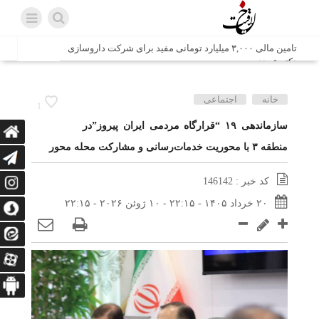
تامین مالی ۳,۰۰۰ میلیارد تومانی مفید برای شرکت داروسازی
دکتر عبیدی
شش وزیر کابینه پاکستان با حضور در سفارت ایران در اسلام
خانه
اجتماعی
1
آباد، با سید محمد اتابک وزیر صمت دیدار و گفتگو کردند
سازماندهی ۱۹ “قرارگاه مردمی ایران پیروز”در
منطقه ۳ با محوریت خدمات‌رسانی و مشارکت محله‌ محور
اتابک: ظرفیت های جدید همکاری‌های تجاری ایران و پاکستان با
محوریت بخش خصوصی فعال می‌شود
کد خبر : 146142
در مسیر جا‌مانده‌ها، دل‌ها به کربلا رسیده است
۲۰ خرداد ۱۴۰۵ - ۲۲:۱۵ - ۱۰ ژوئن ۲۰۲۶ - ۲۲:۱۵
وزیر صمت خواستار پیگیری کانتینرهای ایرانی در بندر کراچی
شد / تجارت ۱۰ میلیارد دلاری ایران و پاکستان
هدیه ویژه همراهی اربعین شرکت مخابرات ایران؛ «نگارا»
ارتباط زائران را آسان‌تر می‌کند
زائران اربعین با کد ملی، خط تلفن ثابت رایگان با تلفن همراه