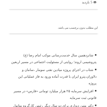
5 بازدید
برچسب ها
این مطلب بدون برچسب می باشد.
اخبار مرتبط
شانزدهمین سال خدمت‌رسانی موکب امام رضا (ع)
پتروشیمی اروند؛ روایتی از مسئولیت اجتماعی در مسیر اربعین
شتاب در اجرای پروژه میادین نفتی سومار ،سامان و
دلاوران،پترو ایران با قدرت آماده ورود به فاز عملیاتی این
پروژه
افزایش سرمایه ۲۵ هزار میلیارد تومانی «فارس» در مسیر
قانونی ثبت سرمایه
دکتر متین دیداری برای دو سال دیگر رئیس کارگروه متانول