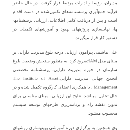
مدیران، رؤسا و ادارات مرتبط قرار گرفت. در حال حاضر
فرآیند جمع‌آوری پرسشنامه‌های تکمیل‌شده در دست اقدام
است و پس از دریافت کامل اطلاعات، ارزیابی پرسش­نامه­
ها، نهایی­سازی پروژه­های بهبود و آموزش­های تکمیلی در
دستور کار قرار می­گیرند.
علی هاشمی پیرامون ارزیابی درجه بلوغ مدیریت دارایی بر
مبنای مدل IAMتصریح کرد: به ‌منظور سنجش وضعیت بلوغ
سازمان در حوزه مدیریت دارایی، پرسش­نامه تخصصی
انجمن جهانی مدیریت دارایی،The Institute of Asset
Management ، با همکاری اعضای کارگروه تکمیل شده و در
حال تحلیل می­باشد. نتایج این ارزیابی، مبنای مناسبی برای
تدوین نقشه راه و برنامه‌ریزی طرح­های توسعه سیستم
محسوب می­شود.
وی همچنین به برگزاری دوره آموزشی بهینه­سازی روش­های