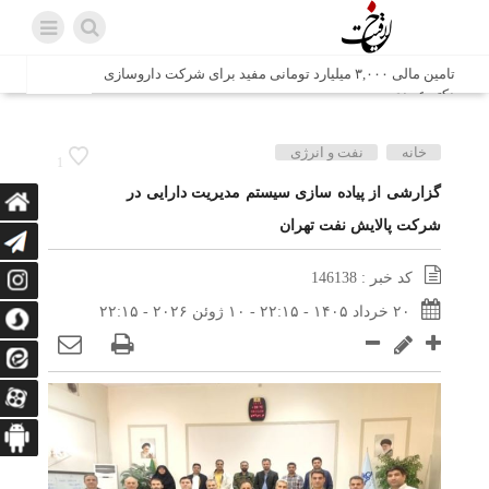
تامین مالی ۳,۰۰۰ میلیارد تومانی مفید برای شرکت داروسازی
دکتر عبیدی
شش وزیر کابینه پاکستان با حضور در سفارت ایران در اسلام
خانه
نفت و انرژی
1
آباد، با سید محمد اتابک وزیر صمت دیدار و گفتگو کردند
گزارشی از پیاده­ سازی سیستم مدیریت دارایی در
شرکت پالایش نفت تهران
اتابک: ظرفیت های جدید همکاری‌های تجاری ایران و پاکستان با
محوریت بخش خصوصی فعال می‌شود
کد خبر : 146138
در مسیر جا‌مانده‌ها، دل‌ها به کربلا رسیده است
۲۰ خرداد ۱۴۰۵ - ۲۲:۱۵ - ۱۰ ژوئن ۲۰۲۶ - ۲۲:۱۵
وزیر صمت خواستار پیگیری کانتینرهای ایرانی در بندر کراچی
شد / تجارت ۱۰ میلیارد دلاری ایران و پاکستان
هدیه ویژه همراهی اربعین شرکت مخابرات ایران؛ «نگارا»
ارتباط زائران را آسان‌تر می‌کند
زائران اربعین با کد ملی، خط تلفن ثابت رایگان با تلفن همراه