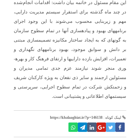
این مقام مسئول در خاتمه بیان داشت: اقدامات انجام‌شده
در چند ماه گذشته برای استقرار سیستم مدیریت دارایی،
مهم و زیربنایی محسوب می‌شوند با این وجود اجرای
برنامه­های بهبود و پیاده­سازی آن­ها در تمام سطوح سازمان
به گونه­ای که به ایجاد ساختار مکانیزه تصمیم­سازی مبتنی
بر دانش و سوابق موجود، بهبود برنامه­های نگهداری و
تعمیرات، افزایش بازده دارایی­ها و ارتقای فرهنگ کار و بهره­
وری منجر شوند نیازمند عزم جدی تمامی مدیران و
مسئولین ارجمند و سایر ذی نفعان به ویژه کارکنان شریف
و زحمتکش شرکت در تمام سطوح اجرایی، سرپرستی و
سیستم­های اطلاعاتی و پشتیبانی است.
لینک کوتاه :
https://khalaaghiat.ir/?p=146138