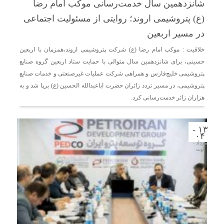
شانزدهمین سال خدمت‌رسانی موکب امام رضا
دریافت می‌کنند
(ع) پتروشیمی اروند؛ روایتی از مسئولیت اجتماعی
غرفه‌های «نگارا» در مرزهای اربعین آماده خدمت‌رسانی به
در مسیر اربعین
زائران هستند
خلاقیت : موکب امام رضا (ع) شرکت پتروشیمی اروند،‌همزمان با اربعین
حسینی، برای شانزدهمین سال متوالی با حمایت ستاد اربعین گروه صنایع
پتروشیمی خلیج‌فارس و همراهی شرکت عملیات غیرصنعتی و خدمات صنایع
پتروشیمی، در مسیر تردد زائران حضرت اباعبدالله الحسین (ع) برپا شد و به
هزاران زائر خدمت‌رسانی کرد.
۱۳ -
۰۴
مرداد -
اوت